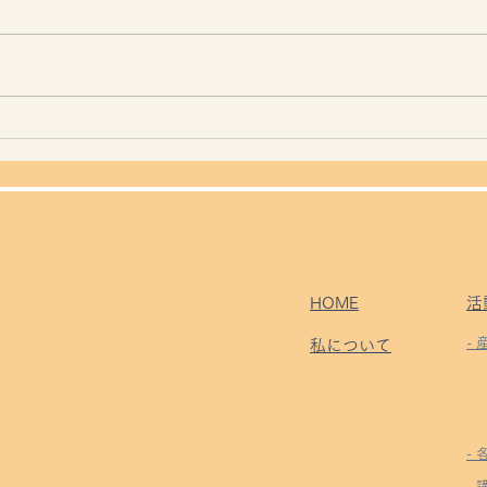
勲章
昨日は草刈りデー
HOME
活
-
私について
-
- 