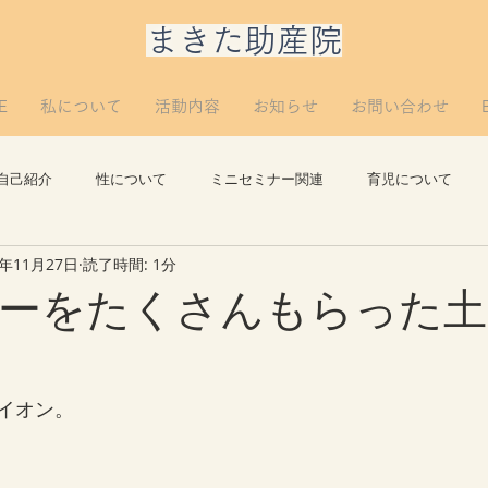
​まきた助産院
E
私について
活動内容
お知らせ
お問い合わせ
自己紹介
性について
ミニセミナー関連
育児について
1年11月27日
読了時間: 1分
思い出
講義について
リプロについて。
つぶやき
ーをたくさんもらった土
。
イオン。