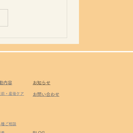
 or 烙印
動内容
お知らせ
 産前・産後ケア
お問い合わせ
 各種ご相談
BLOG
​講義