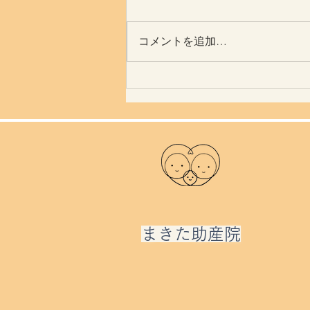
夏ですね
コメントを追加…
​まきた助産院