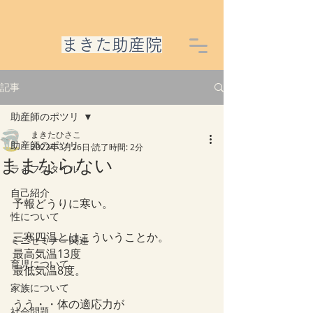
​まきた助産院
記事
助産師のポツリ
まきたひさこ
助産師のポツリ
2023年3月26日
読了時間: 2分
ままならない
ライフスタイル
自己紹介
予報どうりに寒い。
性について
三寒四温とはこういうことか。
ミニセミナー関連
最高気温13度
育児について
最低気温8度。
家族について
うう・・体の適応力が
社会問題