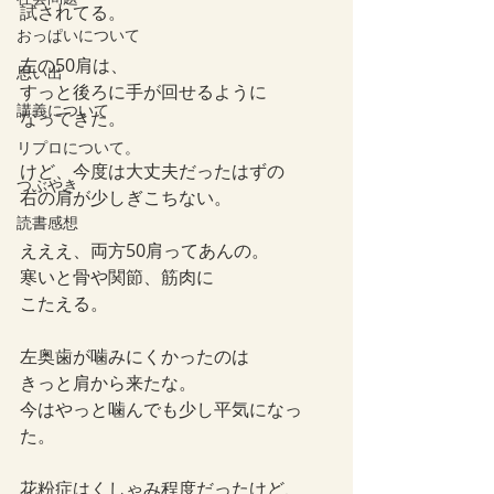
試されてる。
おっぱいについて
左の50肩は、
思い出
すっと後ろに手が回せるように
講義について
なってきた。
リプロについて。
けど、今度は大丈夫だったはずの
つぶやき
右の肩が少しぎこちない。
読書感想
えええ、両方50肩ってあんの。
寒いと骨や関節、筋肉に
こたえる。
左奥歯が噛みにくかったのは
きっと肩から来たな。
今はやっと噛んでも少し平気になっ
た。
花粉症はくしゃみ程度だったけど、