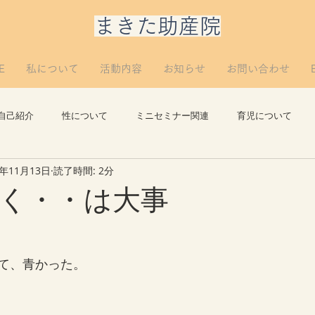
​まきた助産院
E
私について
活動内容
お知らせ
お問い合わせ
自己紹介
性について
ミニセミナー関連
育児について
2年11月13日
読了時間: 2分
思い出
講義について
リプロについて。
つぶやき
く・・は大事
て、青かった。