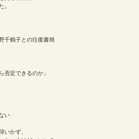
た。
野千鶴子との往復書簡
ら否定できるのか」
。
ない
得いかず、