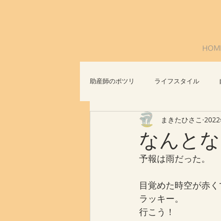
HOM
助産師のポツリ
ライフスタイル
まきたひさこ
202
社会問題
おっぱいについて
なんとな
予報は雨だった。
目覚めた時空が赤く
ラッキー。
行こう！