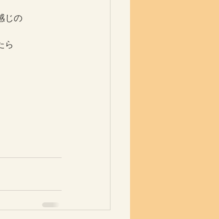
感じの
。
たら