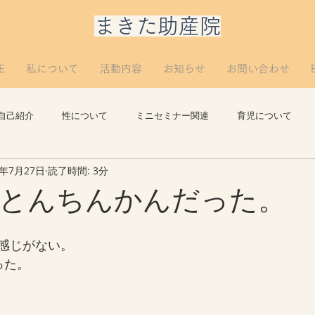
​まきた助産院
E
私について
活動内容
お知らせ
お問い合わせ
自己紹介
性について
ミニセミナー関連
育児について
1年7月27日
読了時間: 3分
思い出
講義について
リプロについて。
つぶやき
とんちんかんだった。
感じがない。
った。