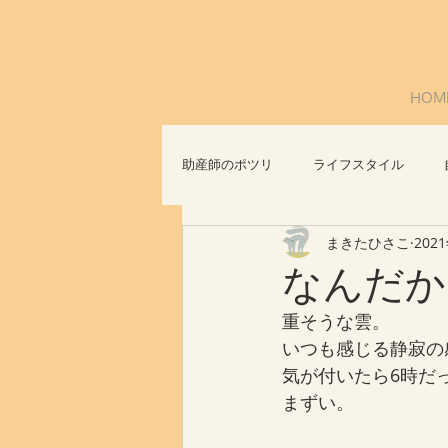
HOM
助産師のポツリ
ライフスタイル
まきたひさこ
202
社会問題
おっぱいについて
なんだか
重そうな雲。
いつも感じる静寂の
気が付いたら6時だ
まずい。