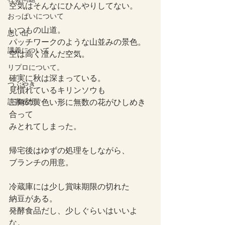
空気はそんなにひんやりしてない。
おっぱいについて
いつもの山道。
思い出
パッチワークのような山並みの景色。
講義について
空は高く澄んだ空気。
リプロについて。
確実に秋は深まっている。
つぶやき
見慣れているキリンソウも
読書感想
三角の黄色い形に無数の花がひしめき
合って
みとれてしまった。
帰宅後はゆずの処理をしながら、
ブランチの用意。
冷蔵庫には少し賞味期限の切れた
納豆がある。
発酵食品だし、少しぐらいはいいよ
な。