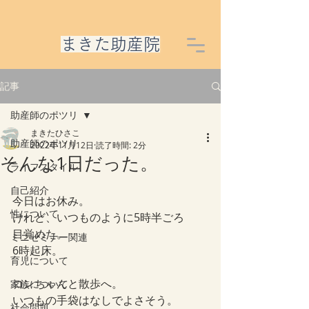
​まきた助産院
記事
助産師のポツリ
まきたひさこ
助産師のポツリ
2022年11月12日
読了時間: 2分
そんな1日だった。
ライフスタイル
自己紹介
今日はお休み。
性について
けれど、いつものように5時半ごろ
目覚めた。
ミニセミナー関連
6時起床。
育児について
コンちゃんと散歩へ。
家族について
いつもの手袋はなしでよさそう。
社会問題