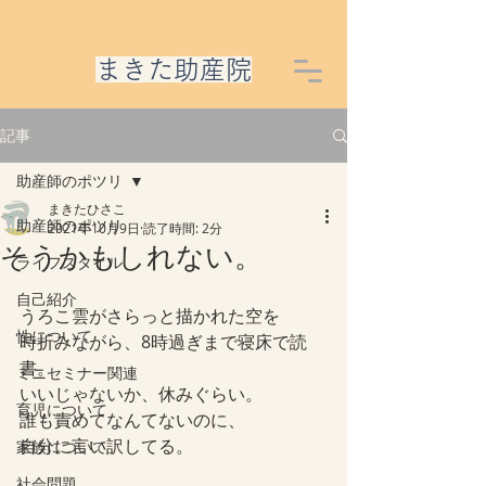
​まきた助産院
記事
助産師のポツリ
まきたひさこ
助産師のポツリ
2021年10月9日
読了時間: 2分
そうかもしれない。
ライフスタイル
自己紹介
うろこ雲がさらっと描かれた空を
性について
時折みながら、8時過ぎまで寝床で読
書。
ミニセミナー関連
いいじゃないか、休みぐらい。
育児について
誰も責めてなんてないのに、
自分に言い訳してる。
家族について
社会問題