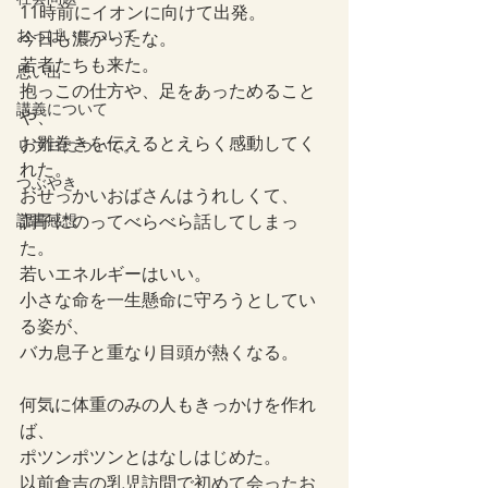
11時前にイオンに向けて出発。
おっぱいについて
今日も濃かったな。
若者たちも来た。
思い出
抱っこの仕方や、足をあっためること
講義について
や、
お雛巻きを伝えるとえらく感動してく
リプロについて。
れた。
つぶやき
おせっかいおばさんはうれしくて、
読書感想
調子にのってべらべら話してしまっ
た。
若いエネルギーはいい。
小さな命を一生懸命に守ろうとしてい
る姿が、
バカ息子と重なり目頭が熱くなる。
何気に体重のみの人もきっかけを作れ
ば、
ポツンポツンとはなしはじめた。
以前倉吉の乳児訪問で初めて会ったお