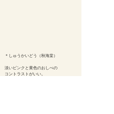
＊しゅうかいどう（秋海棠）
淡いピンクと黄色のおしべの
コントラストがいい。
強い日差しは好まず、
半日陰のような湿地めいたところに
自生している。
それもあってか、しっとりと控えめな
感じがうらやましいかぎりです。