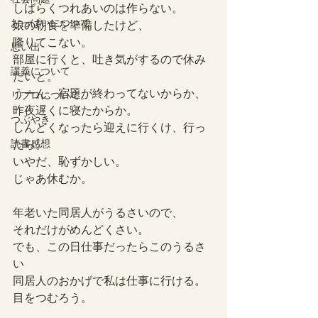
しばらくつれあいのは作らない。
おっぱいについて
娘の朝食を準備したけど、
降りてこない。
思い出
部屋に行くと、吐き気がするので休み
講義について
たいと。
うーん、宿題が終わってないからか、
リプロについて。
昨夜遅くに寝たからか。
つぶやき
しんどくなったら迎えに行くけ、行っ
読書感想
たら。
いやだ、恥ずかしい。
じゃあ休むか。
年老いた同居人がうるさいので、
それだけがめんどくさい。
でも、この日仕事だったらこのうるさ
い
同居人のおかげで私は仕事に行ける。
目をつむろう。