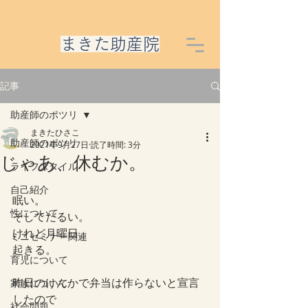
​まきた助産院
記事
助産師のポツリ
まきたひさこ
助産師のポツリ
2021年9月27日
読了時間: 3分
じゃあ、休むか。
ライフスタイル
自己紹介
眠い。
性について
そしてだるい。
けれど月曜日。
ミニセミナー関連
起きる。
育児について
昨日のけんかで弁当は作らないと宣言
家族について
したので
社会問題