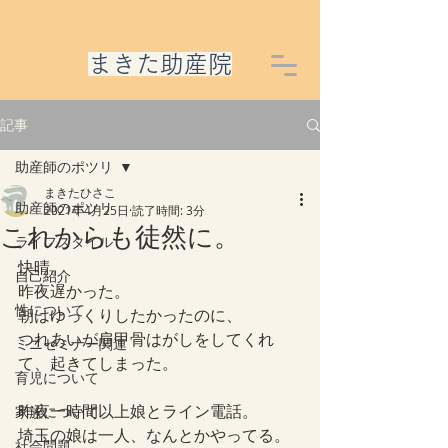
​まきた助産院
記事
助産師のポツリ
まきたひさこ
助産師のポツリ
2021年4月25日
読了時間: 3分
これからも徒然に。
ライフスタイル
快晴。
自己紹介
昨夜遅かった。
性について
朝はゆっくりしたかったのに、
つれあいが肩甲骨はがしをしてくれ
ミニセミナー関連
て、起きてしまった。
育児について
昨夜一時間以上娘とライン電話。
家族について
埼玉の娘は一人、なんとかやってる。
社会問題