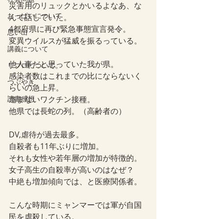
災害用のリュックとかいるよなあ、な
おっぱいについて
んて話していた。
4都府県に再び緊急事態宣言発令。
思い出
変異ウイルスが猛威を振るっている。
講義について
他人事だと思っていた我が県。
リプロについて。
感染者数はこれまでの比にならないく
つぶやき
らいの急上昇。
読書感想
進まないワクチン接種。
他県では長蛇の列。（高齢者の）
DV,虐待が過去最多。
自殺者も11年ぶりに増加。
それも女性や若年層の増加が特徴的。
女子高生の自殺率が高いのはなぜ？
中絶も増加傾向では、と医療関係者。
こんな時期にミャンマーでは軍が自国
民を虐殺している。