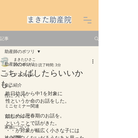
​まきた助産院
記事
助産師のポツリ
まきたひさこ
助産師のポツリ
2022年9月4日
読了時間: 3分
こちょばしたらいいか
ライフスタイル
も。
自己紹介
昨日幼児から中1を対象に
性について
性というか命のお話をした。
ミニセミナー関連
はじめは思春期のお話を。
育児について
ということで話がきた。
家族について
・・が対象が幅広く小さな子には
社会問題
ちと面白くないだろうなあと思った。