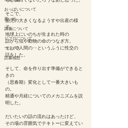
おっぱいについて
そこで、
思い出
胎児の大きくなるようすや出産の様
子。
講義について
地球上にいのちが生まれた時の
リプロについて。
話から虫や動物の命のつなぎ方。
そして人間の‥というふうに性交の
つぶやき
話をした。
読書感想
そして、命を作り出す準備ができると
きの
（思春期）変化として一番大きいも
の。
精通や月経についてのメカニズムを説
明した。
だいたいの話の流れはあったけど、
その場の雰囲気でテキトーに変えてい