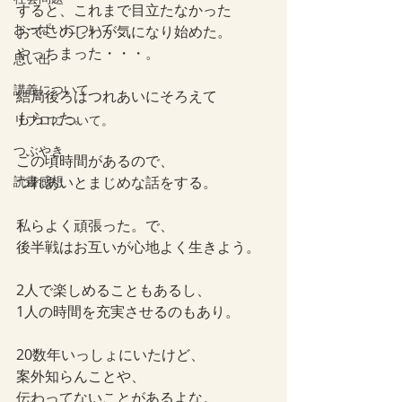
すると、これまで目立たなかった
おっぱいについて
おでこのしわが気になり始めた。
やっちまった・・・。
思い出
講義について
結局後ろはつれあいにそろえて
もらった。
リプロについて。
つぶやき
この頃時間があるので、
読書感想
つれあいとまじめな話をする。
私らよく頑張った。で、
後半戦はお互いが心地よく生きよう。
2人で楽しめることもあるし、
1人の時間を充実させるのもあり。
20数年いっしょにいたけど、
案外知らんことや、
伝わってないことがあるよな。