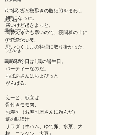
おっぱいについて
ぐるぐると寝起きの脳細胞をまわし
6時になった。
思い出
寒いけど起きよっと。
講義について
着替えるのも寒いので、寝間着の上に
エプロンして
リプロについて。
思いつくままの料理に取り掛かった。
つぶやき
読書感想
そう、今日は1歳の誕生日。
パーティーなのだ。
おばあさんはちょびっと
がんばる。
えーと、献立は
骨付きモモ肉、
お寿司（お寿司屋さんに頼んだ）
鯛の味噌汁
サラダ（生ハム、ゆで卵、水菜、大
根、ニンジン、大豆）