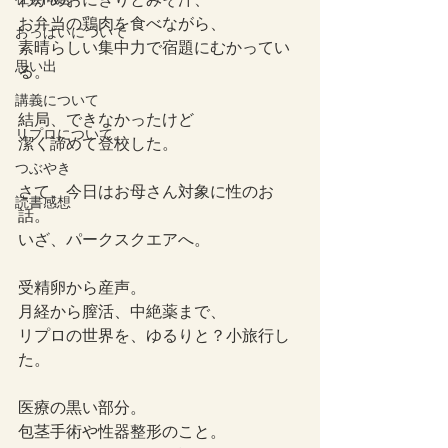
お弁当の鶏肉を食べながら、
おっぱいについて
素晴らしい集中力で宿題にむかってい
思い出
る。
講義について
結局、できなかったけど
リプロについて。
潔く諦めて登校した。
つぶやき
さて、今日はお母さん対象に性のお
読書感想
話。
いざ、パークスクエアへ。
受精卵から産声。
月経から膣活、中絶薬まで、
リプロの世界を、ゆるりと？小旅行し
た。
医療の黒い部分。
包茎手術や性器整形のこと。