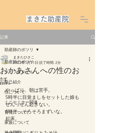
​まきた助産院
記事
助産師のポツリ
まきたひさこ
助産師のポツリ
2022年1月11日
読了時間: 2分
おかあさんへの性のお
ライフスタイル
話。
自己紹介
やっぱり、朝は苦手。
性について
5時半に目覚ましをセットした娘も
ミニセミナー関連
ぜんっぜん起きない。
6時半、そろそろまずいな。
育児について
起床。
家族について
社会問題
わかめおにぎりとみそ汁、