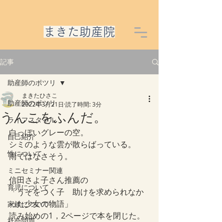
​まきた助産院
記事
助産師のポツリ
まきたひさこ
助産師のポツリ
2022年3月21日
読了時間: 3分
うんこをふんだ。
ライフスタイル
白っぽいグレーの空。
自己紹介
シミのような雲が散らばっている。
性について
雨ではなさそう。
ミニセミナー関連
信田さよ子さん推薦の
育児について
「うそをつく子　助けを求められなか
った少女の物語」
家族について
読み始めの1，2ページで本を閉じた。
社会問題