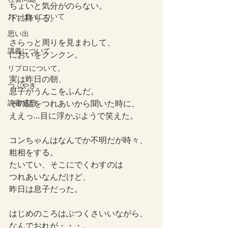
ちょいと気分がのらない。
おっぱいについて
下に降りる。
思い出
さらっと周りを見まわして、
講義について
においをクンクン。
リプロについて。
実は昨日の朝、
つぶやき
息子がうんこをふんだ。
読書感想
その話をつれあいから聞いた時に、
ええっ…目に浮かぶようで笑えた。
コンちゃんはなんでか不明だが時々、
粗相をする。
たいてい、そこにでくわすのは
つれあいなんだけど、
昨日は息子だった。
はじめのころはぶつくさいいながら、
なんでおれが・・・。