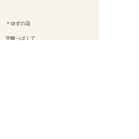
＊ゆずの花
甘酸っぱくて
やさしくて
品のある匂。
どんなんじゃって感じだけど、
癒されるな。
今年はいっぱいゆずがなってくれるか
な。
社会問題