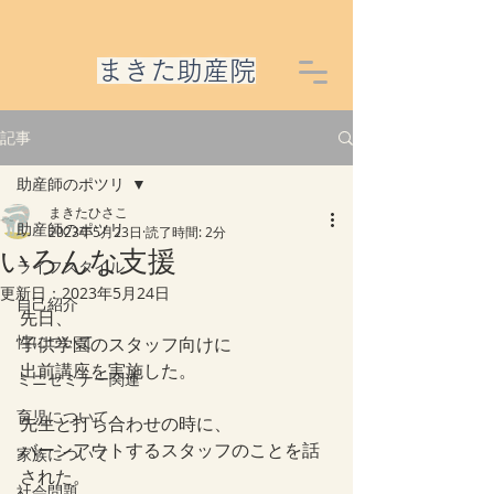
​まきた助産院
記事
助産師のポツリ
まきたひさこ
助産師のポツリ
2023年5月23日
読了時間: 2分
いろんな支援
ライフスタイル
更新日：
2023年5月24日
自己紹介
先日、
性について
子供学園のスタッフ向けに
出前講座を実施した。
ミニセミナー関連
育児について
先生と打ち合わせの時に、
バーンアウトするスタッフのことを話
家族について
された。
社会問題