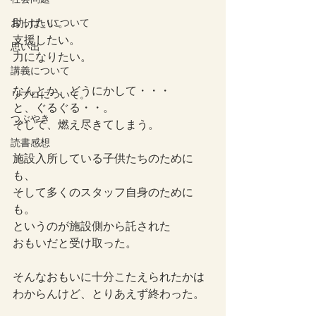
助けたい。
おっぱいについて
支援したい。
思い出
力になりたい。
講義について
なんとか、どうにかして・・・
リプロについて。
と、ぐるぐる・・。
つぶやき
そして、燃え尽きてしまう。
読書感想
施設入所している子供たちのために
も、
そして多くのスタッフ自身のために
も。
というのが施設側から託された
おもいだと受け取った。
そんなおもいに十分こたえられたかは
わからんけど、とりあえず終わった。