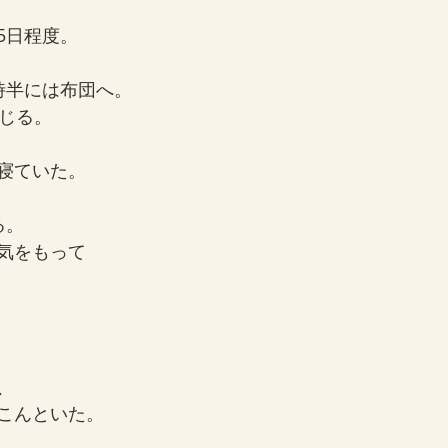
5日程度。
時半には布団へ。
閉じる。
寝ていた。
る。
気をもって
、
こんといた。