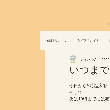
HOM
助産師のポツリ
ライフスタイル
まきたひさこ
202
社会問題
おっぱいについて
いつまで
今日から5時起床を
そして、
夜は10時までには