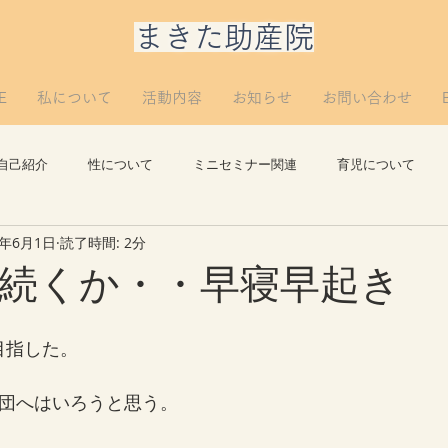
​まきた助産院
E
私について
活動内容
お知らせ
お問い合わせ
自己紹介
性について
ミニセミナー関連
育児について
2年6月1日
読了時間: 2分
思い出
講義について
リプロについて。
つぶやき
続くか・・早寝早起き
目指した。
布団へはいろうと思う。