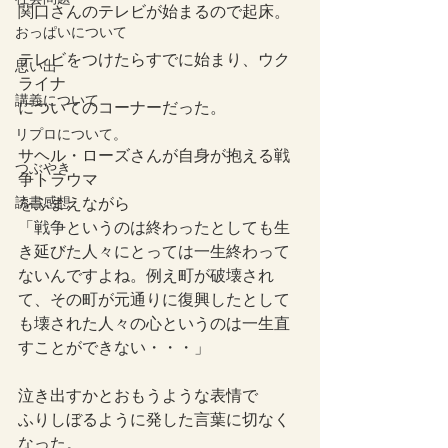
関口さんのテレビが始まるので起床。
おっぱいについて
テレビをつけたらすでに始まり、ウク
思い出
ライナ
講義について
についてのコーナーだった。
リプロについて。
サヘル・ローズさんが自身が抱える戦
つぶやき
争トラウマ
読書感想
をふまえながら
「
戦争というのは終わったとしても生
き延びた人々にとっては一生終わって
ないんですよね。例え町が破壊され
て、その町が元通りに復興したとして
も壊された人々の心というのは一生直
すことができない・・・」
泣き出すかとおもうような表情で
ふりしぼるように発した言葉に切なく
なった。