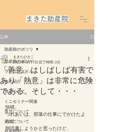
​まきた助産院
記事
助産師のポツリ
まきたひさこ
助産師のポツリ
2022年4月17日
読了時間: 2分
「善意」はしばしば有害で
ライフスタイル
あり「熱意」は非常に危険
自己紹介
である。そして・・・
性について
ミニセミナー関連
快晴。
育児について
つれあいは、部落の仕事にでかけたよ
うで
家族について
朝読書しようかと思ったけど、
社会問題