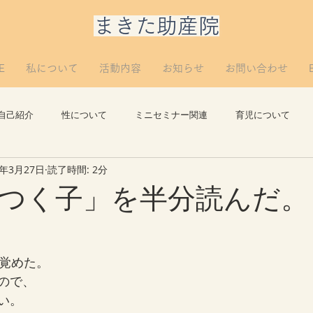
​まきた助産院
E
私について
活動内容
お知らせ
お問い合わせ
自己紹介
性について
ミニセミナー関連
育児について
2年3月27日
読了時間: 2分
思い出
講義について
リプロについて。
つぶやき
つく子」を半分読んだ。
目覚めた。
ので、
い。