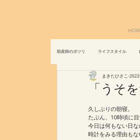
HOM
助産師のポツリ
ライフスタイル
まきたひさこ
202
社会問題
おっぱいについて
「うそを
久しぶりの朝寝。
たぶん、10時頃に
今日は何もない日な
時計をみる理由もな